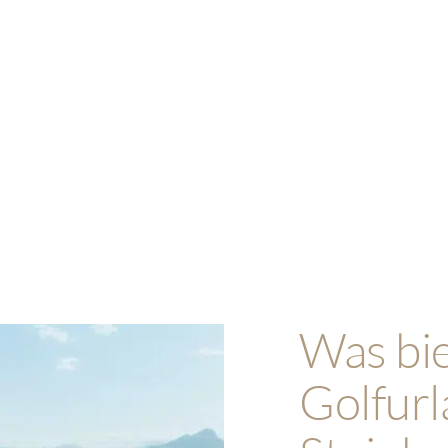
core
uer Kulisse.
Was bie
Golfurl