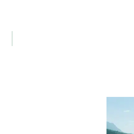
Der perfekte S
Anspruchsvolle Fairways inmitten der Chiemga
Buchen