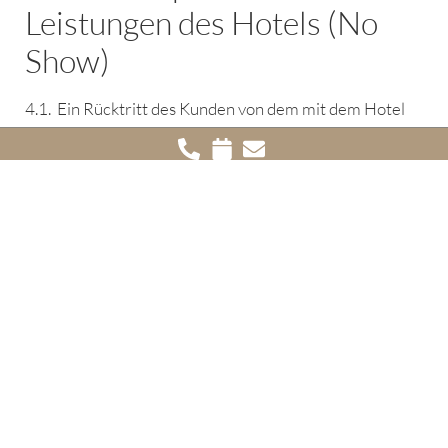
Leistungen des Hotels (No
Show)
4.1. Ein Rücktritt des Kunden von dem mit dem Hotel
geschlossenen Vertrag ist nur möglich, wenn ein
Rücktrittsrecht im Vertrag ausdrücklich vereinbart
wurde, ein sonstiges gesetzliches Rücktrittsrecht
besteht oder wenn das Hotel der Vertragsaufhebung
ausdrücklich zustimmt. Die Vereinbarung eines
Rücktrittsrechtes soweit die etwaige Zustimmung zu
einer Vertragsaufhebung sollen jeweils in Textform
erfolgen.
4.2. Sofern zwischen dem Hotel und dem Kunden ein
Termin zum kostenfreien Rücktritt vom Vertrag
vereinbart wurde, kann der Kunde bis dahin vom
Vertrag zurücktreten, ohne Zahlungs- oder