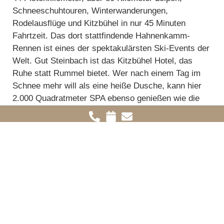
Schneeschuhtouren, Winterwanderungen,
Rodelausflüge und Kitzbühel in nur 45 Minuten
Fahrtzeit. Das dort stattfindende Hahnenkamm-
Rennen ist eines der spektakulärsten Ski-Events der
Welt. Gut Steinbach ist das Kitzbühel Hotel, das
Ruhe statt Rummel bietet. Wer nach einem Tag im
Schnee mehr will als eine heiße Dusche, kann hier
2.000 Quadratmeter SPA ebenso genießen wie die
ausgezeichnete Küche von Achim Hack und sein
eigenes Chalet mit privater Infrarotsauna.
Winterurlaub buchen
Skiurlaub in Bayern: