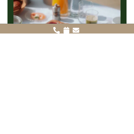
Frühstück im Chalet
Wer in einem der sieben Chalets wohnt, hat die
Wahl: Frühstücksbuffet im Restaurant oder
Roomservice direkt ins Chalet. Der Morgen
beginnt im Gut Steinbach genau da, wo es sich am
besten anfühlt.