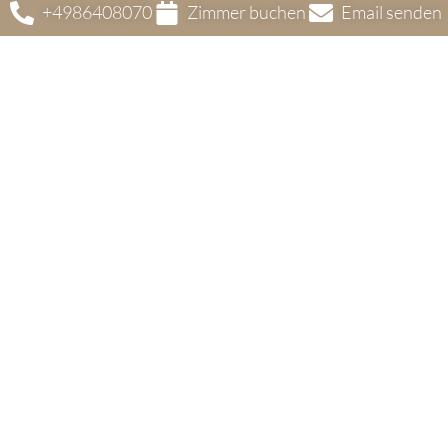
+4986408070
Zimmer buchen
Email senden
& Tagen
AGB
FAQ
te
Impressum
Kontakt