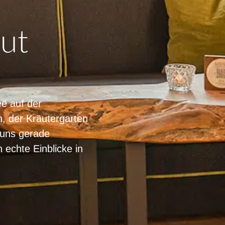
Gut
e auf der
, der Kräutergarten
s uns gerade
 echte Einblicke in