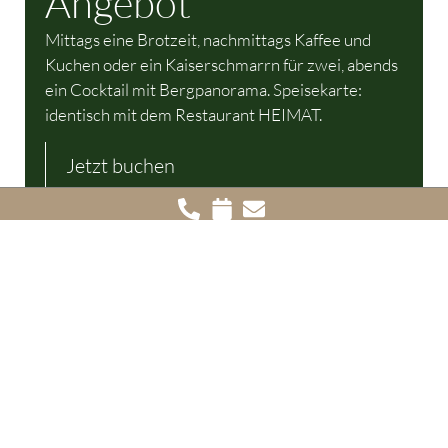
Angebot
Mittags eine Brotzeit, nachmittags Kaffee und
Kuchen oder ein Kaiserschmarrn für zwei, abends
ein Cocktail mit Bergpanorama. Speisekarte:
identisch mit dem Restaurant HEIMAT.
Jetzt buchen