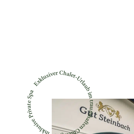
Exklusiver Chalet-Urlaub im traumhaften Chiemgau – inklusive Private Spa