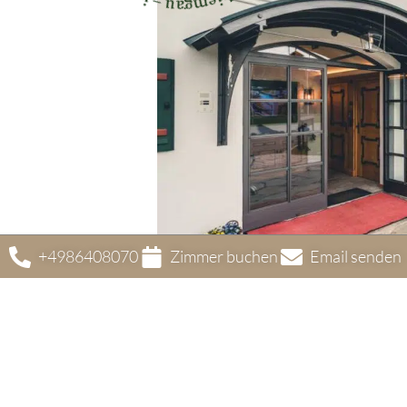
+4986408070
Zimmer buchen
Email senden